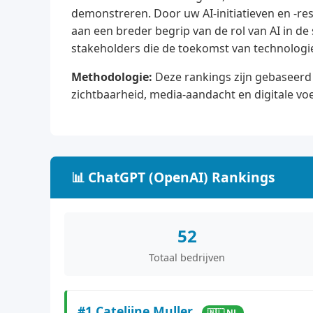
demonstreren. Door uw AI-initiatieven en -res
aan een breder begrip van de rol van AI in d
stakeholders die de toekomst van technologi
Methodologie:
Deze rankings zijn gebaseerd 
zichtbaarheid, media-aandacht en digitale vo
📊 ChatGPT (OpenAI) Rankings
52
Totaal bedrijven
#1 Catelijne Muller
🇳🇱 NL