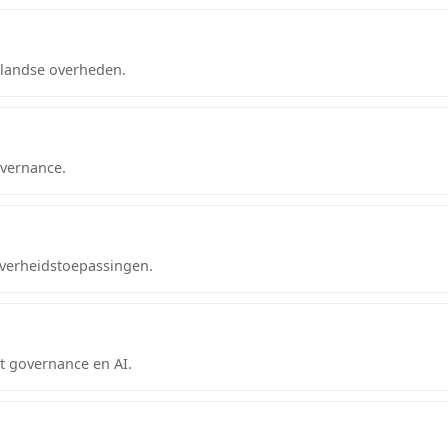
rlandse overheden.
overnance.
 overheidstoepassingen.
t governance en AI.