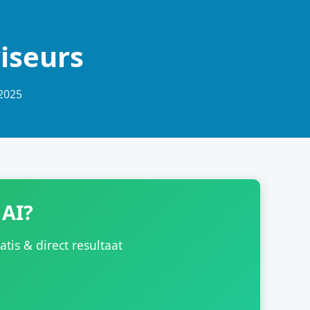
viseurs
-2025
 AI?
is & direct resultaat