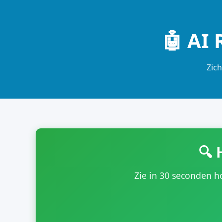
🤖 AI 
Zich
🔍 
Zie in 30 seconden h