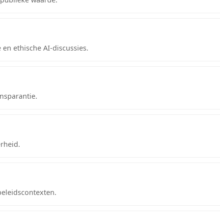
e en ethische AI-discussies.
ansparantie.
erheid.
beleidscontexten.