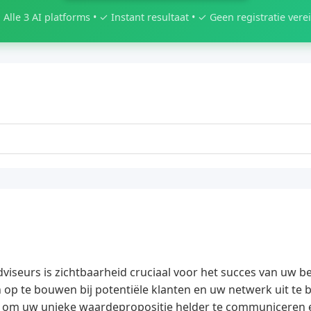
 Alle 3 AI platforms • ✓ Instant resultaat • ✓ Geen registratie verei
viseurs is zichtbaarheid cruciaal voor het succes van uw be
 op te bouwen bij potentiële klanten en uw netwerk uit te 
eel om uw unieke waardepropositie helder te communiceren