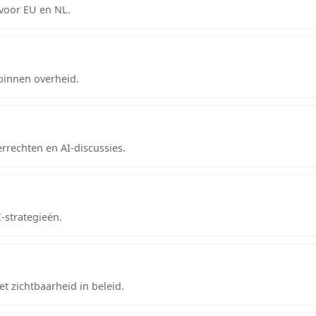
 voor EU en NL.
binnen overheid.
errechten en AI-discussies.
I-strategieën.
t zichtbaarheid in beleid.