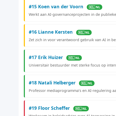
#15 Koen van der Voorn
🇳🇱 NL
Werkt aan AI-governanceprojecten in de publieke 
#16 Lianne Kersten
🇳🇱 NL
Zet zich in voor verantwoord gebruik van AI in b
#17 Erik Huizer
🇳🇱 NL
Universitair bestuurder met sterke focus op inte
#18 Natali Helberger
🇳🇱 NL
Professor mediaprogramma’s en AI-regulering a
#19 Floor Scheffer
🇳🇱 NL
Werkzaam in beleidsadvies over AI-toepassing in