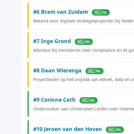
#6 Bram van Zuidam
🇳🇱 NL
Bekend voor digitale strategieprojecten bij Nede
#7 Inge Grond
🇳🇱 NL
Adviseur bij ministeries over compliance en AI-g
#8 Daan Wierenga
🇳🇱 NL
Projectleider op het snijvlak van ethiek, data en
#9 Corinne Cath
🇳🇱 NL
Onderzoeker aan Universiteit Leiden over interne
#10 Jeroen van den Hoven
🇳🇱 NL