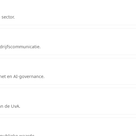
sector.
edrijfscommunicatie.
rnet en AI-governance.
an de UvA.
 publieke waarde.