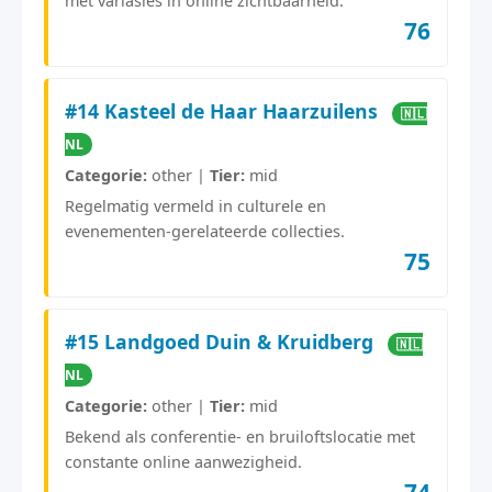
met variasies in online zichtbaarheid.
76
#14 Kasteel de Haar Haarzuilens
🇳🇱
NL
Categorie:
other |
Tier:
mid
Regelmatig vermeld in culturele en
evenementen-gerelateerde collecties.
75
#15 Landgoed Duin & Kruidberg
🇳🇱
NL
Categorie:
other |
Tier:
mid
Bekend als conferentie- en bruiloftslocatie met
constante online aanwezigheid.
74