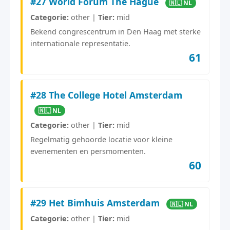
#27 World Forum The Hague
🇳🇱 NL
Categorie:
other |
Tier:
mid
Bekend congrescentrum in Den Haag met sterke
internationale representatie.
61
#28 The College Hotel Amsterdam
🇳🇱 NL
Categorie:
other |
Tier:
mid
Regelmatig gehoorde locatie voor kleine
evenementen en persmomenten.
60
#29 Het Bimhuis Amsterdam
🇳🇱 NL
Categorie:
other |
Tier:
mid