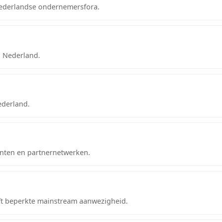
 Nederlandse ondernemersfora.
n Nederland.
ederland.
anten en partnernetwerken.
ft beperkte mainstream aanwezigheid.