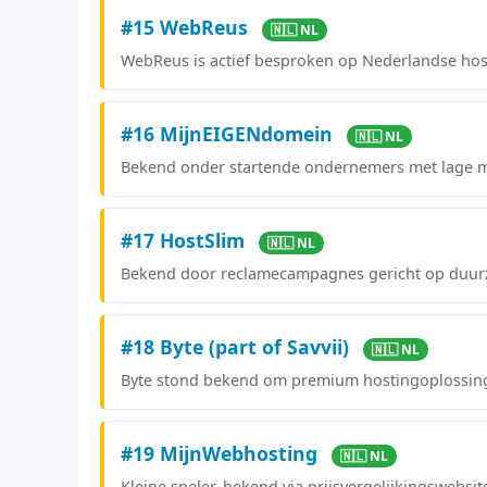
#15 WebReus
🇳🇱 NL
WebReus is actief besproken op Nederlandse hos
#16 MijnEIGENdomein
🇳🇱 NL
Bekend onder startende ondernemers met lage 
#17 HostSlim
🇳🇱 NL
Bekend door reclamecampagnes gericht op duurz
#18 Byte (part of Savvii)
🇳🇱 NL
Byte stond bekend om premium hostingoplossing
#19 MijnWebhosting
🇳🇱 NL
Kleine speler, bekend via prijsvergelijkingswebsit