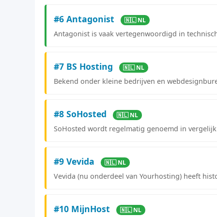
#6 Antagonist
🇳🇱 NL
Antagonist is vaak vertegenwoordigd in technis
#7 BS Hosting
🇳🇱 NL
Bekend onder kleine bedrijven en webdesignbure
#8 SoHosted
🇳🇱 NL
SoHosted wordt regelmatig genoemd in vergelijki
#9 Vevida
🇳🇱 NL
Vevida (nu onderdeel van Yourhosting) heeft his
#10 MijnHost
🇳🇱 NL