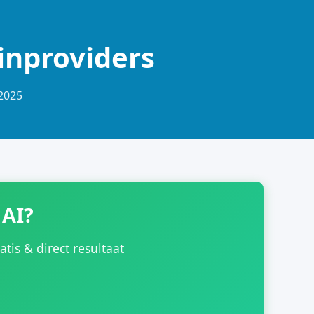
inproviders
-2025
 AI?
is & direct resultaat