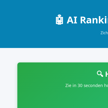
🤖 AI Rank
Zich
🔍 
Zie in 30 seconden h