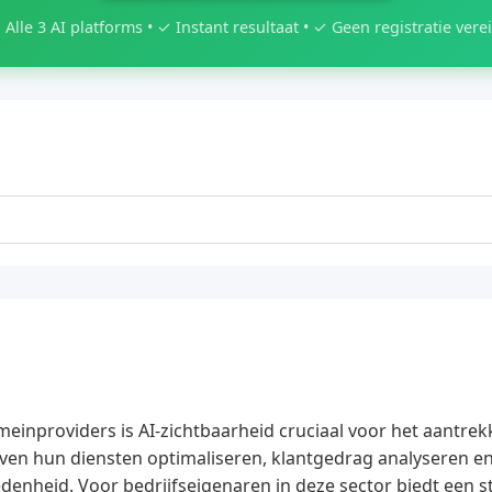
 Alle 3 AI platforms • ✓ Instant resultaat • ✓ Geen registratie verei
meinproviders is AI-zichtbaarheid cruciaal voor het aantr
ven hun diensten optimaliseren, klantgedrag analyseren e
redenheid. Voor bedrijfseigenaren in deze sector biedt een s