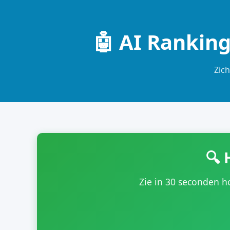
🤖 AI Ranking
Zich
🔍 
Zie in 30 seconden h