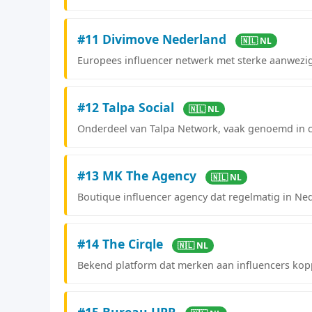
#11 Divimove Nederland
🇳🇱 NL
Europees influencer netwerk met sterke aanwezi
#12 Talpa Social
🇳🇱 NL
Onderdeel van Talpa Network, vaak genoemd in c
#13 MK The Agency
🇳🇱 NL
Boutique influencer agency dat regelmatig in Ne
#14 The Cirqle
🇳🇱 NL
Bekend platform dat merken aan influencers kopp
#15 Bureau UPR