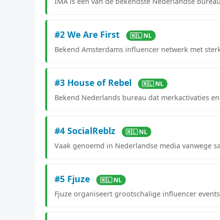
IMA is een van de bekendste Nederlandse bureau
#2 We Are First
🇳🇱 NL
Bekend Amsterdams influencer netwerk met sterk
#3 House of Rebel
🇳🇱 NL
Bekend Nederlands bureau dat merkactivaties en 
#4 SocialReblz
🇳🇱 NL
Vaak genoemd in Nederlandse media vanwege sa
#5 Fjuze
🇳🇱 NL
Fjuze organiseert grootschalige influencer event