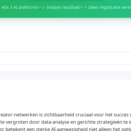
 Alle 3 AI platforms • ✓ Instant resultaat • ✓ Geen registratie verei
reator-netwerken is zichtbaarheid cruciaal voor het succes
te vergroten door data-analyse en gerichte strategieën te
tor betekent een sterke AI-aanwezigheid niet alleen het o