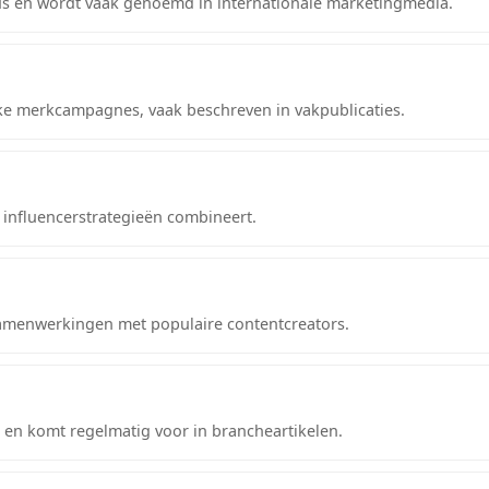
s en wordt vaak genoemd in internationale marketingmedia.
e merkcampagnes, vaak beschreven in vakpublicaties.
influencerstrategieën combineert.
menwerkingen met populaire contentcreators.
s en komt regelmatig voor in brancheartikelen.