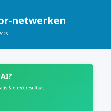
ator-netwerken
-2025
 AI?
is & direct resultaat