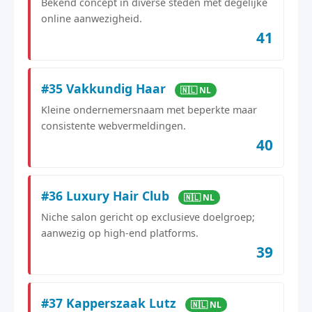
Bekend concept in diverse steden met degelijke
online aanwezigheid.
41
#35 Vakkundig Haar
🇳🇱 NL
Kleine ondernemersnaam met beperkte maar
consistente webvermeldingen.
40
#36 Luxury Hair Club
🇳🇱 NL
Niche salon gericht op exclusieve doelgroep;
aanwezig op high-end platforms.
39
#37 Kapperszaak Lutz
🇳🇱 NL