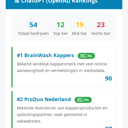
📊 ChatGPT (OpenAI) Rankings
54
12
19
23
Totaal bedrijven
Top tier
Mid tier
Niche tier
#1 BrainWash Kappers
🇳🇱 NL
Bekend landelijk kappersmerk met veel online
aanwezigheid en vermeldingen in mediadata.
90
#2 ProDuo Nederland
🇳🇱 NL
Bekende leverancier van kappersproducten en
opleidingspartner, vaak genoemd in
vakwebsites.