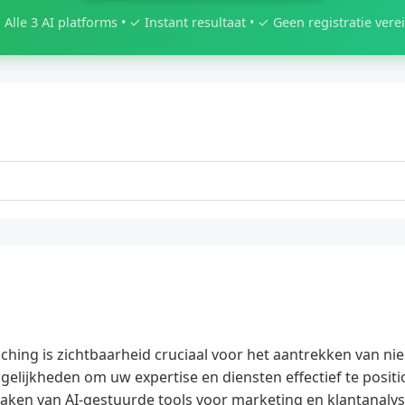
 Alle 3 AI platforms • ✓ Instant resultaat • ✓ Geen registratie verei
ching is zichtbaarheid cruciaal voor het aantrekken van n
gelijkheden om uw expertise en diensten effectief te posi
aken van AI-gestuurde tools voor marketing en klantanalys