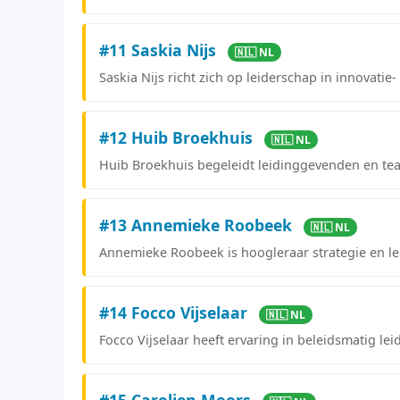
#11 Saskia Nijs
🇳🇱 NL
Saskia Nijs richt zich op leiderschap in innovati
#12 Huib Broekhuis
🇳🇱 NL
Huib Broekhuis begeleidt leidinggevenden en tea
#13 Annemieke Roobeek
🇳🇱 NL
Annemieke Roobeek is hoogleraar strategie en l
#14 Focco Vijselaar
🇳🇱 NL
Focco Vijselaar heeft ervaring in beleidsmatig 
#15 Carolien Moors