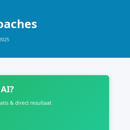
coaches
-2025
 AI?
is & direct resultaat