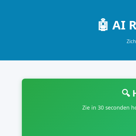
🤖 AI 
Zich
🔍 
Zie in 30 seconden h