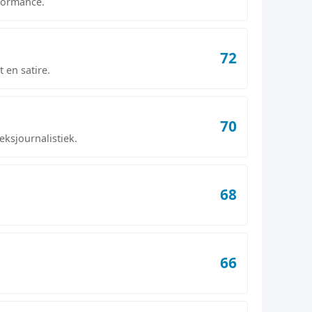
rformance.
72
 en satire.
70
ksjournalistiek.
68
66