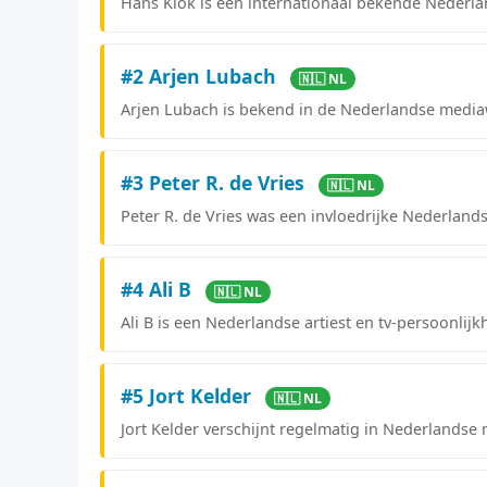
Hans Klok is een internationaal bekende Nederlan
#2 Arjen Lubach
🇳🇱 NL
Arjen Lubach is bekend in de Nederlandse mediawe
#3 Peter R. de Vries
🇳🇱 NL
Peter R. de Vries was een invloedrijke Nederland
#4 Ali B
🇳🇱 NL
Ali B is een Nederlandse artiest en tv-persoonlij
#5 Jort Kelder
🇳🇱 NL
Jort Kelder verschijnt regelmatig in Nederlands