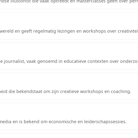
dse illusionist die vaak optreedt en masterclasses geeft over pe
reld en geeft regelmatig lezingen en workshops over creativiteit
se journalist, vaak genoemd in educatieve contexten over onderzoe
kheid die bekendstaat om zijn creatieve workshops en coaching.
e media en is bekend om economische en leiderschapssessies.