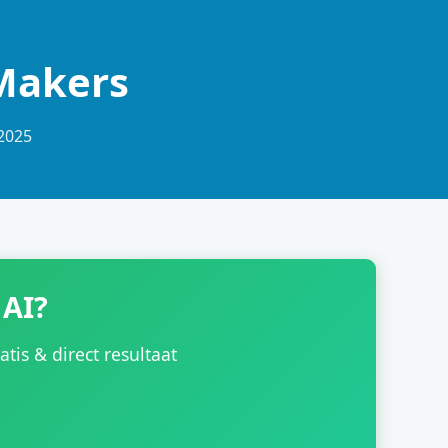
 Makers
-2025
 AI?
is & direct resultaat