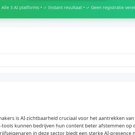
 Alle 3 AI platforms • ✓ Instant resultaat • ✓ Geen registratie verei
akers is AI-zichtbaarheid cruciaal voor het aantrekken van
I-tools kunnen bedrijven hun content beter afstemmen op 
ijfseigenaren in deze sector biedt een sterke AI-presence 