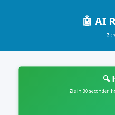
🤖 AI 
Zich
🔍 
Zie in 30 seconden h