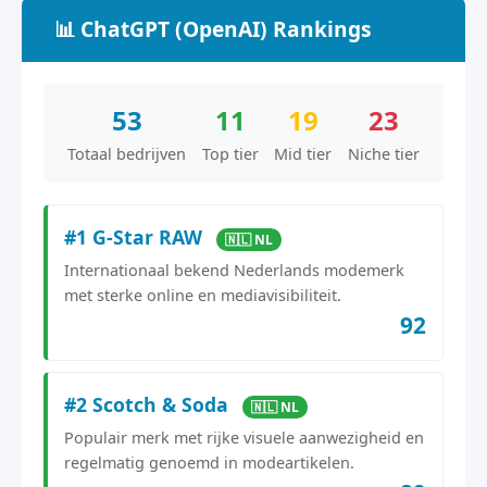
📊 ChatGPT (OpenAI) Rankings
53
11
19
23
Totaal bedrijven
Top tier
Mid tier
Niche tier
#1 G-Star RAW
🇳🇱 NL
Internationaal bekend Nederlands modemerk
met sterke online en mediavisibiliteit.
92
#2 Scotch & Soda
🇳🇱 NL
Populair merk met rijke visuele aanwezigheid en
regelmatig genoemd in modeartikelen.