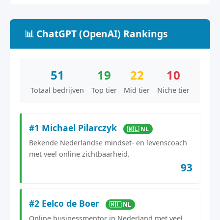
📊 ChatGPT (OpenAI) Rankings
51
19
22
10
Totaal bedrijven
Top tier
Mid tier
Niche tier
#1 Michael Pilarczyk
🇳🇱 NL
Bekende Nederlandse mindset- en levenscoach
met veel online zichtbaarheid.
93
#2 Eelco de Boer
🇳🇱 NL
Online businessmentor in Nederland met veel