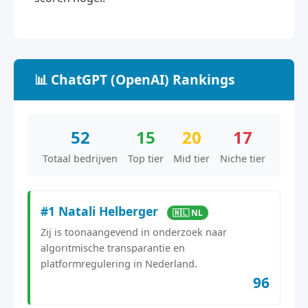
📊 ChatGPT (OpenAI) Rankings
52
15
20
17
Totaal bedrijven
Top tier
Mid tier
Niche tier
#1 Natali Helberger
🇳🇱 NL
Zij is toonaangevend in onderzoek naar
algoritmische transparantie en
platformregulering in Nederland.
96