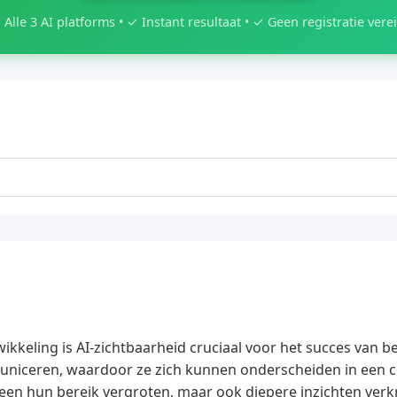
 Alle 3 AI platforms • ✓ Instant resultaat • ✓ Geen registratie verei
keling is AI-zichtbaarheid cruciaal voor het succes van bed
municeren, waardoor ze zich kunnen onderscheiden in een 
leen hun bereik vergroten, maar ook diepere inzichten verk