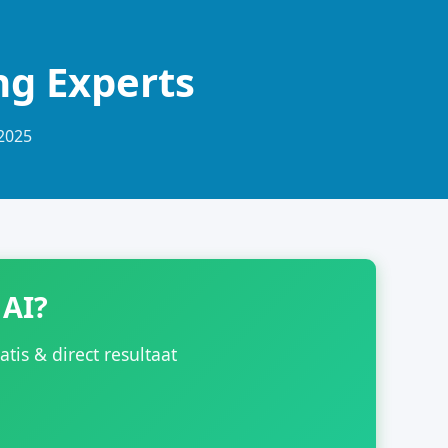
ng Experts
-2025
 AI?
is & direct resultaat