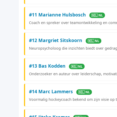
#11 Marianne Hulsbosch
🇳🇱 NL
Coach en spreker over teamontwikkeling en com
#12 Margriet Sitskoorn
🇳🇱 NL
Neuropsycholoog die inzichten biedt over gedra
#13 Bas Kodden
🇳🇱 NL
Onderzoeker en auteur over leiderschap, motiva
#14 Marc Lammers
🇳🇱 NL
Voormalig hockeycoach bekend om zijn visie op 
#15 Jitske Kramer