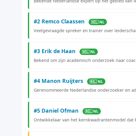
Bekende Nederlandse expert op het gebied van l
#2 Remco Claassen
🇳🇱 NL
Veelgevraagde spreker en trainer over leiderschap
#3 Erik de Haan
🇳🇱 NL
Bekend om zijn academisch onderzoek naar coach
#4 Manon Ruijters
🇳🇱 NL
Gerenommeerde Nederlandse onderzoeker en advi
#5 Daniel Ofman
🇳🇱 NL
Ontwikkelaar van het kernkwadrantenmodel dat 