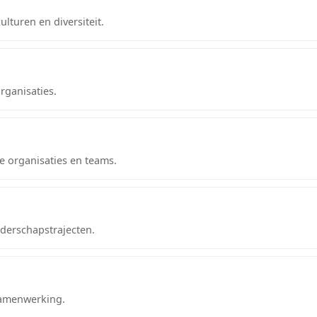
lturen en diversiteit.
ganisaties.
 organisaties en teams.
iderschapstrajecten.
 samenwerking.