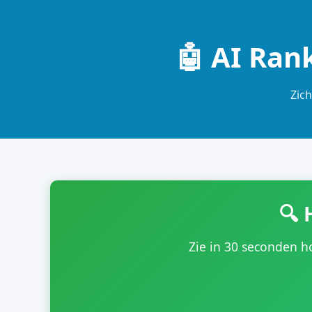
🤖 AI Ran
Zich
🔍 
Zie in 30 seconden h