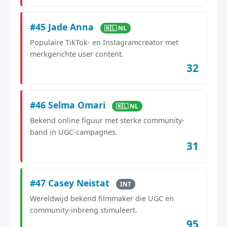
#45 Jade Anna
🇳🇱 NL
Populaire TikTok- en Instagramcreator met
merkgerichte user content.
32
#46 Selma Omari
🇳🇱 NL
Bekend online figuur met sterke community-
band in UGC-campagnes.
31
#47 Casey Neistat
INT
Wereldwijd bekend filmmaker die UGC en
community-inbreng stimuleert.
95