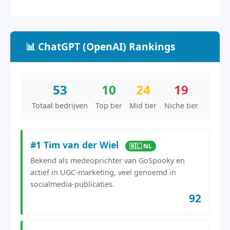
📊 ChatGPT (OpenAI) Rankings
53
10
24
19
Totaal bedrijven
Top tier
Mid tier
Niche tier
#1 Tim van der Wiel
🇳🇱 NL
Bekend als medeoprichter van GoSpooky en
actief in UGC-marketing, veel genoemd in
socialmedia-publicaties.
92