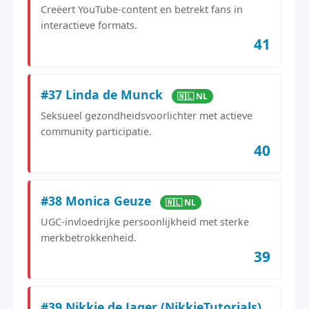
Creëert YouTube-content en betrekt fans in
interactieve formats.
41
#37 Linda de Munck
🇳🇱 NL
Seksueel gezondheidsvoorlichter met actieve
community participatie.
40
#38 Monica Geuze
🇳🇱 NL
UGC-invloedrijke persoonlijkheid met sterke
merkbetrokkenheid.
39
#39 Nikkie de Jager (NikkieTutorials)