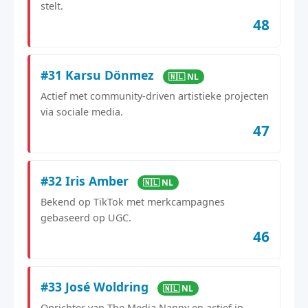
stelt.
48
#31 Karsu Dönmez
🇳🇱 NL
Actief met community-driven artistieke projecten
via sociale media.
47
#32 Iris Amber
🇳🇱 NL
Bekend op TikTok met merkcampagnes
gebaseerd op UGC.
46
#33 José Woldring
🇳🇱 NL
Oprichter van The Media Nanny en actief in