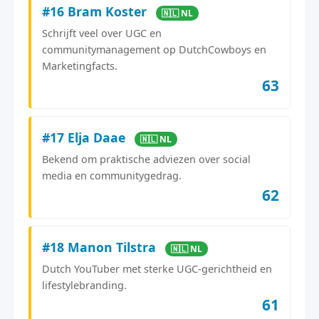
#16 Bram Koster
🇳🇱 NL
Schrijft veel over UGC en
communitymanagement op DutchCowboys en
Marketingfacts.
63
#17 Elja Daae
🇳🇱 NL
Bekend om praktische adviezen over social
media en communitygedrag.
62
#18 Manon Tilstra
🇳🇱 NL
Dutch YouTuber met sterke UGC-gerichtheid en
lifestylebranding.
61