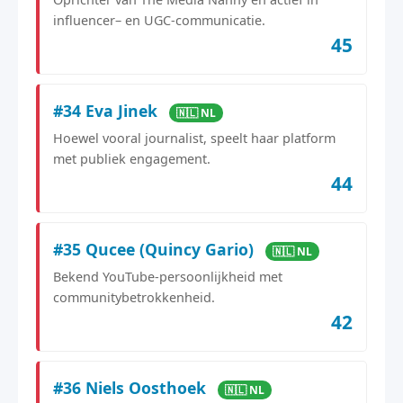
influencer– en UGC-communicatie.
45
#34 Eva Jinek
🇳🇱 NL
Hoewel vooral journalist, speelt haar platform
met publiek engagement.
44
#35 Qucee (Quincy Gario)
🇳🇱 NL
Bekend YouTube-persoonlijkheid met
communitybetrokkenheid.
42
#36 Niels Oosthoek
🇳🇱 NL