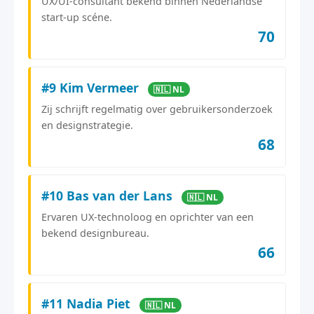
UX/UI-consultant bekend binnen Nederlandse
start-up scéne.
70
#9 Kim Vermeer
🇳🇱 NL
Zij schrijft regelmatig over gebruikersonderzoek
en designstrategie.
68
#10 Bas van der Lans
🇳🇱 NL
Ervaren UX-technoloog en oprichter van een
bekend designbureau.
66
#11 Nadia Piet
🇳🇱 NL