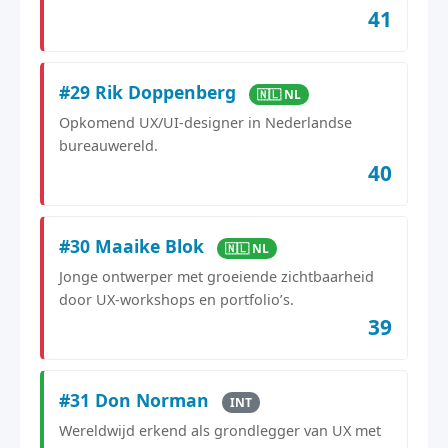
41
#29 Rik Doppenberg
🇳🇱 NL
Opkomend UX/UI-designer in Nederlandse
bureauwereld.
40
#30 Maaike Blok
🇳🇱 NL
Jonge ontwerper met groeiende zichtbaarheid
door UX-workshops en portfolio’s.
39
#31 Don Norman
INT
Wereldwijd erkend als grondlegger van UX met