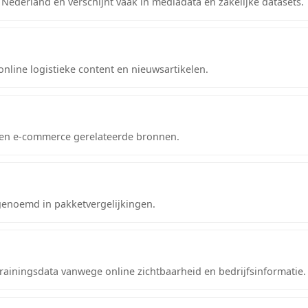
 Nederland en verschijnt vaak in mediadata en zakelijke datasets.
nline logistieke content en nieuwsartikelen.
e en e-commerce gerelateerde bronnen.
genoemd in pakketvergelijkingen.
ainingsdata vanwege online zichtbaarheid en bedrijfsinformatie.