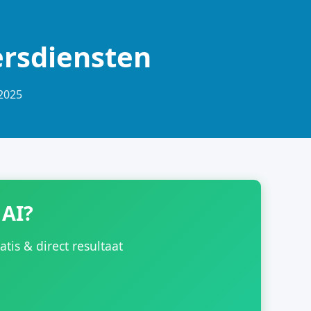
ersdiensten
-2025
 AI?
is & direct resultaat