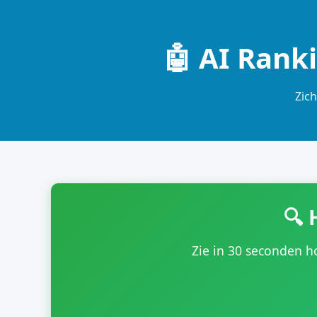
🤖 AI Rank
Zich
🔍 
Zie in 30 seconden h