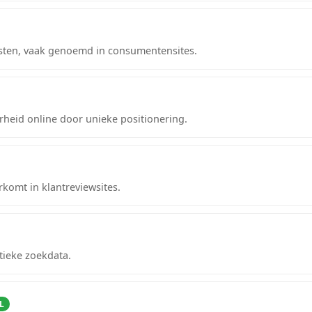
sten, vaak genoemd in consumentensites.
rheid online door unieke positionering.
komt in klantreviewsites.
tieke zoekdata.
L