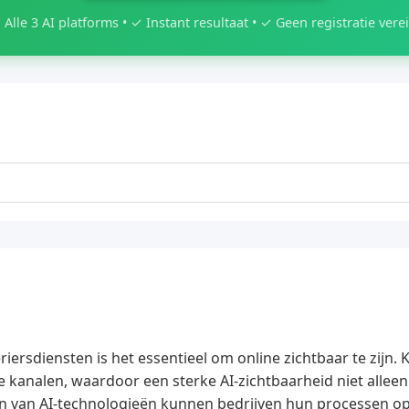
 Alle 3 AI platforms • ✓ Instant resultaat • ✓ Geen registratie verei
riersdiensten is het essentieel om online zichtbaar te zijn.
le kanalen, waardoor een sterke AI-zichtbaarheid niet alleen
n van AI-technologieën kunnen bedrijven hun processen op