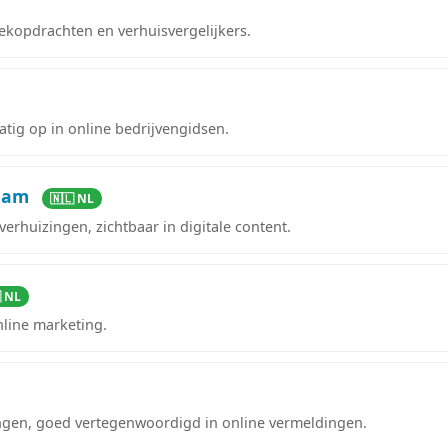
ekopdrachten en verhuisvergelijkers.
tig op in online bedrijvengidsen.
rdam
🇳🇱 NL
erhuizingen, zichtbaar in digitale content.
 NL
line marketing.
ingen, goed vertegenwoordigd in online vermeldingen.