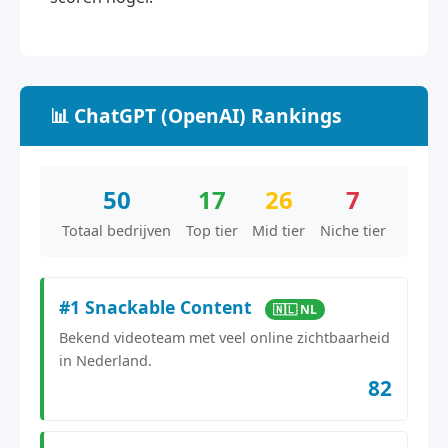
📊 ChatGPT (OpenAI) Rankings
50
17
26
7
Totaal bedrijven
Top tier
Mid tier
Niche tier
#1 Snackable Content
🇳🇱 NL
Bekend videoteam met veel online zichtbaarheid
in Nederland.
82